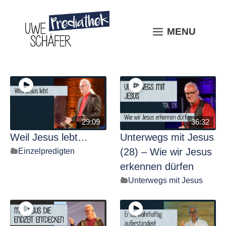
Skip
to
content
MENU
MENU
29:09
36:32
Weil Jesus lebt…
Unterwegs mit Jesus
Einzelpredigten
(28) – Wie wir Jesus
erkennen dürfen
Unterwegs mit Jesus