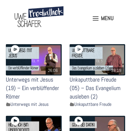
Skip
to
content
MENU
MENU
26:06
38:19
Unterwegs mit Jesus
Unkaputtbare Freude
(19) – Ein verblüffender
(05) – Das Evangelium
Römer
ausleben (2)
Unterwegs mit Jesus
Unkaputtbare Freude