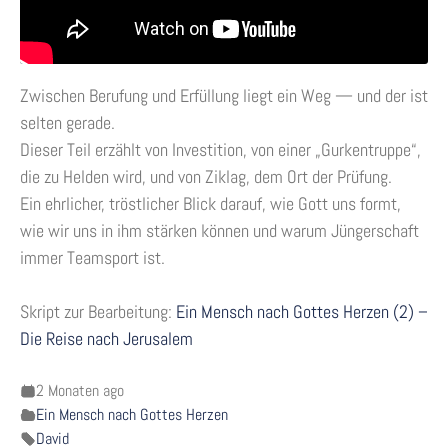
Zwischen Berufung und Erfüllung liegt ein Weg — und der ist
selten gerade.
Dieser Teil erzählt von Investition, von einer „Gurkentruppe“,
die zu Helden wird, und von Ziklag, dem Ort der Prüfung.
Ein ehrlicher, tröstlicher Blick darauf, wie Gott uns formt,
wie wir uns in ihm stärken können und warum Jüngerschaft
immer Teamsport ist.
Skript zur Bearbeitung:
Ein Mensch nach Gottes Herzen (2) –
Die Reise nach Jerusalem
2 Monaten ago
Ein Mensch nach Gottes Herzen
David