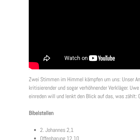
Zwei Stimmen im Himmel kämpfen um uns: Unser Anwa
kritisierender und sogar verhöhnender Verkläger. Uwe e
einreden will und lenkt den Blick auf das, was zählt: 
Bibelstellen
2. Johannes 2,1
Offenbarung 12,10