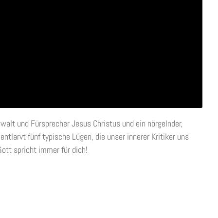
lt und Fürsprecher Jesus Christus und ein nörgelnder,
ntlarvt fünf typische Lügen, die unser innerer Kritiker uns
Gott spricht immer für dich!