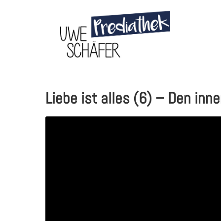
Skip
to
content
Liebe ist alles (6) – Den inn