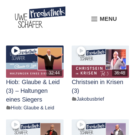
Skip
to
content
MENU
MENU
32:44
36:48
Hiob: Glaube & Leid
Christsein in Krisen
(3) – Haltungen
(3)
eines Siegers
Jakobusbrief
Hiob: Glaube & Leid