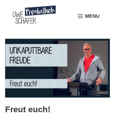
Skip
to
content
MENU
MENU
Freut euch!