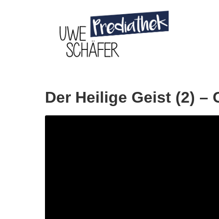
Skip
to
content
Der Heilige Geist (2) –