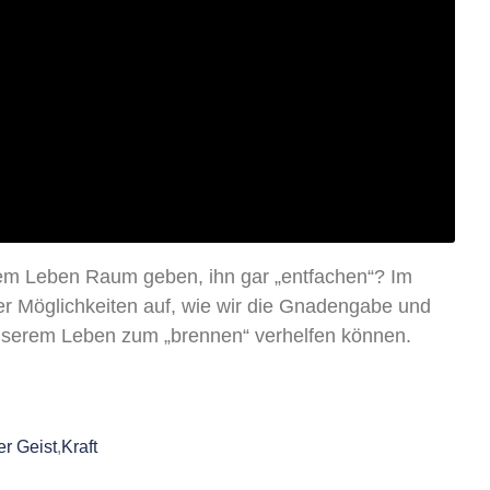
rem Leben Raum geben, ihn gar „entfachen“? Im
ier Möglichkeiten auf, wie wir die Gnadengabe und
unserem Leben zum „brennen“ verhelfen können.
er Geist
,
Kraft