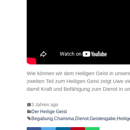
Wie können wir dem Heiligen Geist in unse
zweiten Teil zum Heiligen Geist zeigt Uwe v
damit Kraft und Befähigung zum Dienst in 
3 Jahren ago
Der Heilige Geist
Begabung
,
Charisma
,
Dienst
,
Geistesgabe
,
Heilig