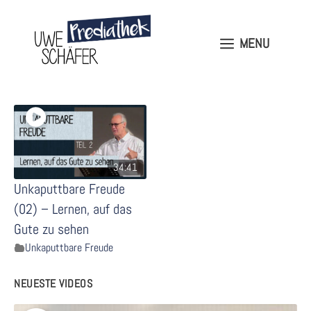
Skip
to
content
MENU
MENU
34:41
Unkaputtbare Freude
(02) – Lernen, auf das
Gute zu sehen
Unkaputtbare Freude
NEUESTE VIDEOS