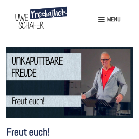
Skip
to
content
MENU
MENU
Freut euch!