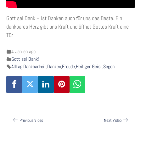
Gott sei Dank – ist Danken auch für uns das Beste. Ein
dankbares Herz gibt uns Kraft und öffnet Gottes Kraft eine
Tür.
4 Jahren ago
Gott sei Dank!
Alltag
,
Dankbarkeit
,
Danken
,
Freude
,
Heiliger Geist
,
Segen
Beitragsnavigation
Previous Video
Next Video