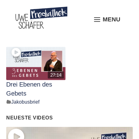
Skip
to
content
MENU
MENU
27:14
Drei Ebenen des
Gebets
Jakobusbrief
NEUESTE VIDEOS