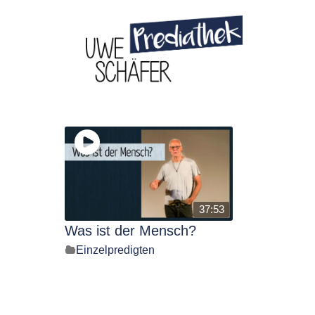
Skip
to
content
37:53
Was ist der Mensch?
Einzelpredigten