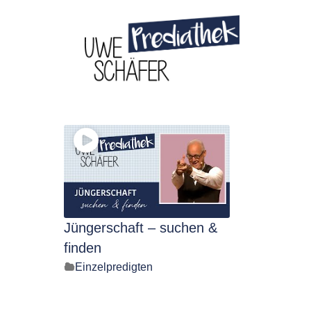
Skip
to
content
Jüngerschaft – suchen &
finden
Einzelpredigten