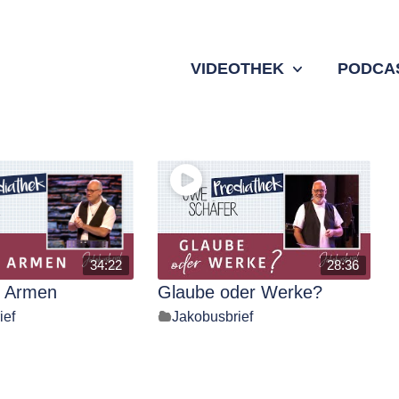
VIDEOTHEK
PODCA
34:22
28:36
e Armen
Glaube oder Werke?
ief
Jakobusbrief