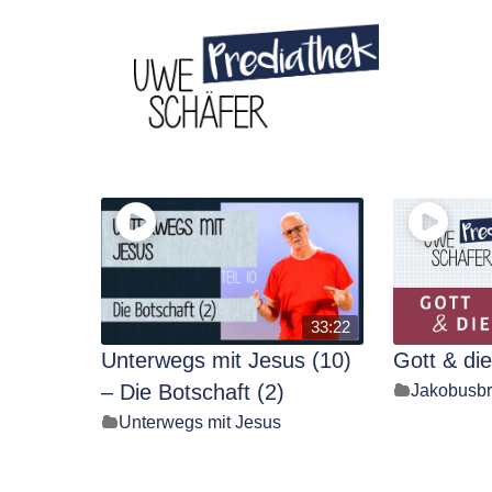
Skip
to
content
33:22
Unterwegs mit Jesus (10)
Gott & di
– Die Botschaft (2)
Jakobusbr
Unterwegs mit Jesus