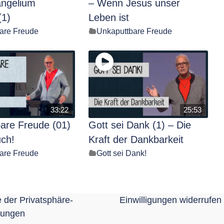
angelium
– Wenn Jesus unser
(1)
Leben ist
are Freude
Unkaputtbare Freude
33:22
25:53
are Freude (01)
Gott sei Dank (1) – Die
uch!
Kraft der Dankbarkeit
are Freude
Gott sei Dank!
e der Privatsphäre-
Einwilligungen widerrufen
lungen