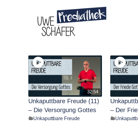
Skip
to
content
32:54
Unkaputtbare Freude (11)
Unkaputtb
– Die Versorgung Gottes
– Der Fri
Unkaputtbare Freude
Unkaputtb