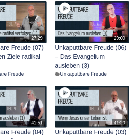
27:29
29:00
are Freude (07)
Unkaputtbare Freude (06)
n Ziele radikal
– Das Evangelium
ausleben (3)
are Freude
Unkaputtbare Freude
41:51
41:20
are Freude (04)
Unkaputtbare Freude (03)