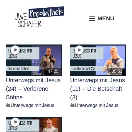
Skip
to
content
MENU
MENU
47:29
39:53
Unterwegs mit Jesus
Unterwegs mit Jesus
(24) – Verlorene
(11) – Die Botschaft
Söhne
(3)
Unterwegs mit Jesus
Unterwegs mit Jesus